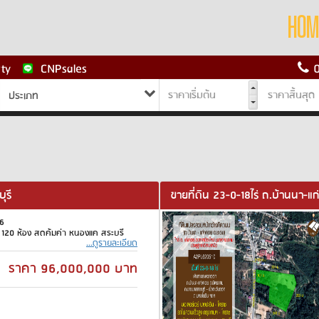
HOM
ty
CNPsales
0
ประเภท
บุรี
ขายที่ดิน 23-0-18ไร่ ถ.บ้านนา-แ
6
120 ห้อง สุดคุ้มค่า หนองแค สระบุรี
...ดูรายละเอียด
ราคา
96,000,000
บาท